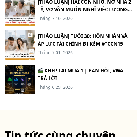
[THẢO LUẬN] HAI CON NHỎ, NỢ NHÀ 2
TỶ, VỢ VẪN MUỐN NGHỈ VIỆC LƯƠNG
60 TRIỆU: ĐAM MÊ HAY QUÁ MẠO
Tháng 7 16, 2026
HIỂM? #TCCN16
[THẢO LUẬN] TUỔI 30: HÔN NHÂN VÀ
ÁP LỰC TÀI CHÍNH ĐI KÈM #TCCN15
Tháng 7 01, 2026
KHÉP LẠI MÙA 1 | BẠN HỎI, VWA
TRẢ LỜI
Tháng 6 29, 2026
Tin tức cùng chuyên