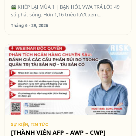
KHÉP LẠI MÙA 1 | BẠN HỎI, VWA TRẢ LỜI 49
số phát sóng. Hơn 1,16 triệu lượt xem....
Tháng 6 - 29, 2026
SỰ KIỆN
,
TIN TỨC
[THÀNH VIÊN AFP – AWP – CWP]