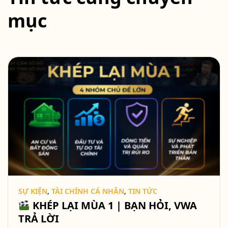
mục
SỰ KIỆN
,
TÀI CHÍNH CÁ NHÂN
,
TIN TỨC
KHÉP LẠI MÙA 1 | BẠN HỎI, VWA
TRẢ LỜI