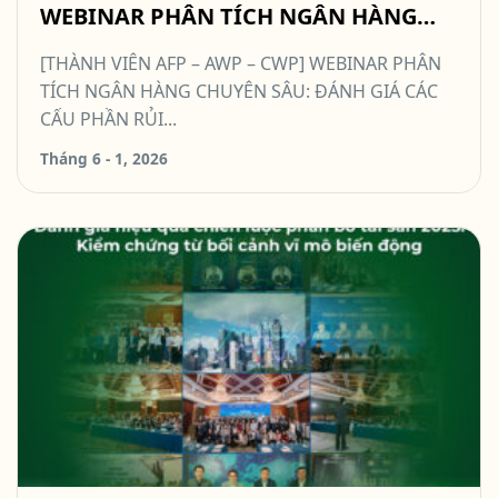
WEBINAR PHÂN TÍCH NGÂN HÀNG
CHUYÊN SÂU: ĐÁNH GIÁ CÁC CẤU
[THÀNH VIÊN AFP – AWP – CWP] WEBINAR PHÂN
PHẦN RỦI RO TRONG QUẢN TRỊ TÀI
TÍCH NGÂN HÀNG CHUYÊN SÂU: ĐÁNH GIÁ CÁC
SẢN NỢ-TÀI SẢN CÓ
CẤU PHẦN RỦI...
Tháng 6 - 1, 2026