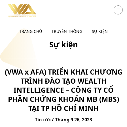
Chuyển
đến
nội
dung
TRANG CHỦ
TRUYỀN THÔNG
SỰ KIỆN
Sự kiện
(VWA x AFA) TRIỂN KHAI CHƯƠNG
TRÌNH ĐÀO TẠO WEALTH
INTELLIGENCE – CÔNG TY CỔ
PHẦN CHỨNG KHOÁN MB (MBS)
TẠI TP HỒ CHÍ MINH
Tin tức / Tháng 9 26, 2023