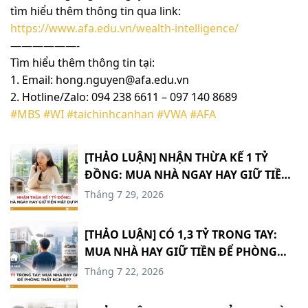
tìm hiểu thêm thông tin qua link:
https://www.afa.edu.vn/wealth-intelligence/
——————-
Tìm hiểu thêm thông tin tại:
1. Email: hong.nguyen@afa.edu.vn
2. Hotline/Zalo: 094 238 6611 – 097 140 8689
#MBS
#WI
#taichinhcanhan
#VWA
#AFA
[THẢO LUẬN] NHẬN THỪA KẾ 1 TỶ
ĐỒNG: MUA NHÀ NGAY HAY GIỮ TIỀN
MẶT DỰ PHÒNG? #TCCN18
Tháng 7 29, 2026
[THẢO LUẬN] CÓ 1,3 TỶ TRONG TAY:
MUA NHÀ HAY GIỮ TIỀN ĐỂ PHÒNG
THẤT NGHIỆP? #TCCN17
Tháng 7 22, 2026