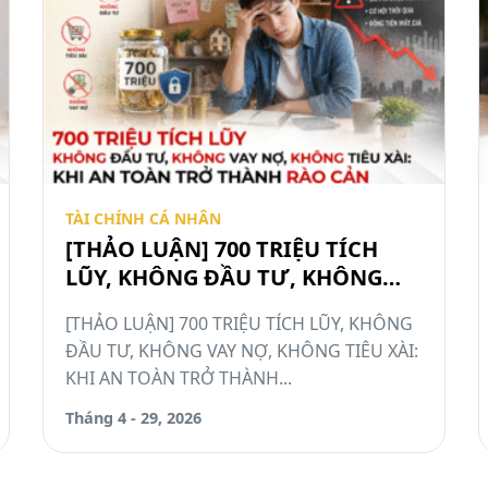
TÀI CHÍNH CÁ NHÂN
[THẢO LUẬN] 700 TRIỆU TÍCH
LŨY, KHÔNG ĐẦU TƯ, KHÔNG
VAY NỢ, KHÔNG TIÊU XÀI: KHI
[THẢO LUẬN] 700 TRIỆU TÍCH LŨY, KHÔNG
AN TOÀN TRỞ THÀNH RÀO CẢN
ĐẦU TƯ, KHÔNG VAY NỢ, KHÔNG TIÊU XÀI:
#TCCN12
KHI AN TOÀN TRỞ THÀNH...
Tháng 4 - 29, 2026