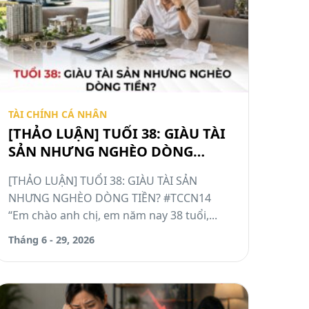
TÀI CHÍNH CÁ NHÂN
[THẢO LUẬN] TUỔI 38: GIÀU TÀI
SẢN NHƯNG NGHÈO DÒNG
TIỀN? #TCCN14
[THẢO LUẬN] TUỔI 38: GIÀU TÀI SẢN
NHƯNG NGHÈO DÒNG TIỀN? #TCCN14
“Em chào anh chị, em năm nay 38 tuổi,...
Tháng 6 - 29, 2026