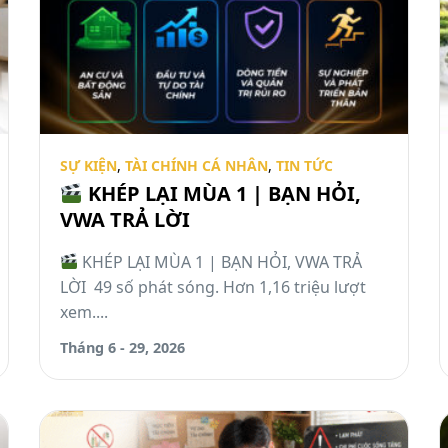
SỰ KIỆN
,
TÀI CHÍNH CÁ NHÂN
,
TIN TỨC
KHÉP LẠI MÙA 1 | BẠN HỎI,
VWA TRẢ LỜI
KHÉP LẠI MÙA 1 | BẠN HỎI, VWA TRẢ
LỜI 49 số phát sóng. Hơn 1,16 triệu lượt
xem....
Tháng 6 - 29, 2026