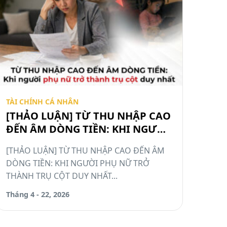
TÀI CHÍNH CÁ NHÂN
[THẢO LUẬN] TỪ THU NHẬP CAO
ĐẾN ÂM DÒNG TIỀN: KHI NGƯỜI
PHỤ NỮ TRỞ THÀNH TRỤ CỘT
[THẢO LUẬN] TỪ THU NHẬP CAO ĐẾN ÂM
DUY NHẤT #TCCN11
DÒNG TIỀN: KHI NGƯỜI PHỤ NỮ TRỞ
THÀNH TRỤ CỘT DUY NHẤT...
Tháng 4 - 22, 2026