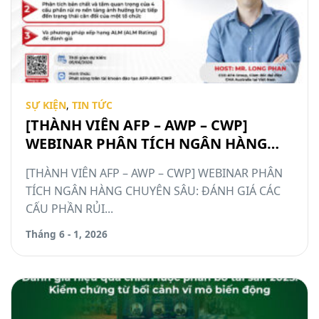
SỰ KIỆN
,
TIN TỨC
[THÀNH VIÊN AFP – AWP – CWP]
WEBINAR PHÂN TÍCH NGÂN HÀNG
CHUYÊN SÂU: ĐÁNH GIÁ CÁC CẤU
[THÀNH VIÊN AFP – AWP – CWP] WEBINAR PHÂN
PHẦN RỦI RO TRONG QUẢN TRỊ TÀI
TÍCH NGÂN HÀNG CHUYÊN SÂU: ĐÁNH GIÁ CÁC
SẢN NỢ-TÀI SẢN CÓ
CẤU PHẦN RỦI...
Tháng 6 - 1, 2026