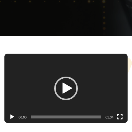
Trình
chơi
Video
00:00
01:34