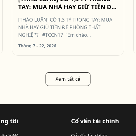
TAY: MUA NHÀ HAY GIỮ TIỀN ĐỂ
PHÒNG THẤT NGHIỆP? #TCCN17
[THẢO LUẬN] CÓ 1,3 TỶ TRONG TAY: MUA
NHÀ HAY GIỮ TIỀN ĐỂ PHÒNG THẤT
NGHIỆP? #TCCN17 “Em chào...
Tháng 7 - 22, 2026
Xem tất cả
ng tôi
Cố vấn tài chính
yện VWA
Cố vấn tài chính