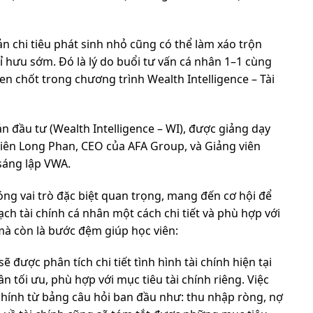
 chi tiêu phát sinh nhỏ cũng có thể làm xáo trộn
 hưu sớm. Đó là lý do buổi tư vấn cá nhân 1–1 cùng
n chốt trong chương trình Wealth Intelligence – Tài
ản đầu tư (Wealth Intelligence – WI), được giảng dạy
viên Long Phan, CEO của AFA Group, và Giảng viên
sáng lập VWA.
óng vai trò đặc biệt quan trọng, mang đến cơ hội để
ch tài chính cá nhân một cách chi tiết và phù hợp với
 mà còn là bước đệm giúp học viên:
sẽ được phân tích chi tiết tình hình tài chính hiện tại
ân tối ưu, phù hợp với mục tiêu tài chính riêng. Việc
i chính từ bảng câu hỏi ban đầu như: thu nhập ròng, nợ