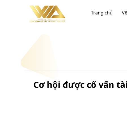
Chuyển
đến
Trang chủ
Về
nội
dung
Cơ hội được cố vấn tà