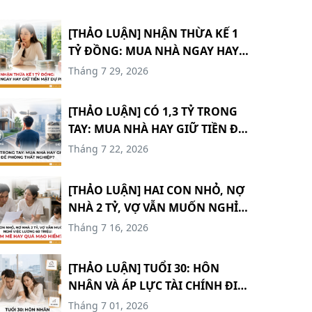
[THẢO LUẬN] NHẬN THỪA KẾ 1
TỶ ĐỒNG: MUA NHÀ NGAY HAY
GIỮ TIỀN MẶT DỰ PHÒNG?
Tháng 7 29, 2026
#TCCN18
[THẢO LUẬN] CÓ 1,3 TỶ TRONG
TAY: MUA NHÀ HAY GIỮ TIỀN ĐỂ
PHÒNG THẤT NGHIỆP? #TCCN17
Tháng 7 22, 2026
[THẢO LUẬN] HAI CON NHỎ, NỢ
NHÀ 2 TỶ, VỢ VẪN MUỐN NGHỈ
VIỆC LƯƠNG 60 TRIỆU: ĐAM MÊ
Tháng 7 16, 2026
HAY QUÁ MẠO HIỂM? #TCCN16
[THẢO LUẬN] TUỔI 30: HÔN
NHÂN VÀ ÁP LỰC TÀI CHÍNH ĐI
KÈM #TCCN15
Tháng 7 01, 2026