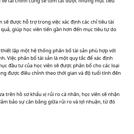
ch về tài chính cũng sẽ tóm tắt được những mục tiêu
n sẽ được hỗ trợ trong việc xác định các chỉ tiêu tài
u quả, giúp học viên tiến gần hơn đến mục tiêu tự do
 thiết lập một hệ thống phân bố tài sản phù hợp với
h. Việc phân bổ tài sản là một quy tắc để xác định
c đầu tư của học viên sẽ được phân bổ cho các loại
ũng được điều chỉnh theo thời gian và độ tuổi tính đến
ựa trên hồ sơ khẩu vị rủi ro cá nhân, học viên sẽ nhận
đảm bảo sự cân bằng giữa rủi ro và lợi nhuận, từ đó