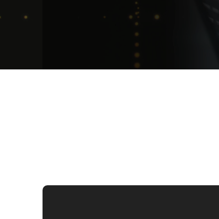
Trình
chơi
Video