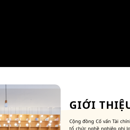
GIỚI THIỆ
Cộng đồng Cố vấn Tài chín
tổ chức nghề nghiệp phi l