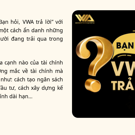
ạn hỏi, VWA trả lời” với
ẻ một cách ẩn danh những
gười đang trải qua trong
ía cạnh nào của tài chính
ớng mắc về tài chính mà
 như: cách tạo ngân sách
đầu tư, cách xây dựng kế
hính dài hạn…