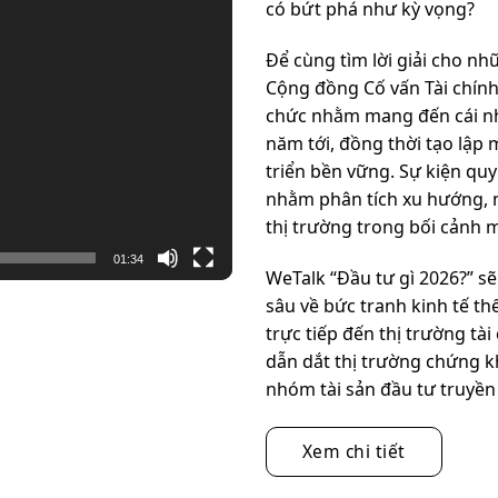
có bứt phá như kỳ vọng?
Để cùng tìm lời giải cho nh
Cộng đồng Cố vấn Tài chín
chức nhằm mang đến cái nhì
năm tới, đồng thời tạo lập 
triển bền vững. Sự kiện quy
nhằm phân tích xu hướng, n
thị trường trong bối cảnh m
01:34
WeTalk “Đầu tư gì 2026?” s
sâu về bức tranh kinh tế th
trực tiếp đến thị trường tài
dẫn dắt thị trường chứng k
nhóm tài sản đầu tư truyền
Xem chi tiết