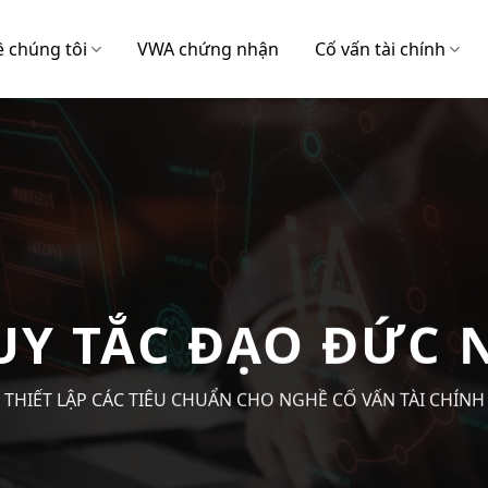
ề chúng tôi
VWA chứng nhận
Cố vấn tài chính
AO DÂN TRÍ TÀ
 NGỪA NHỮNG HÀNH VI LỪA ĐẢO TRỤC LỢI DO THIẾU HIỂU