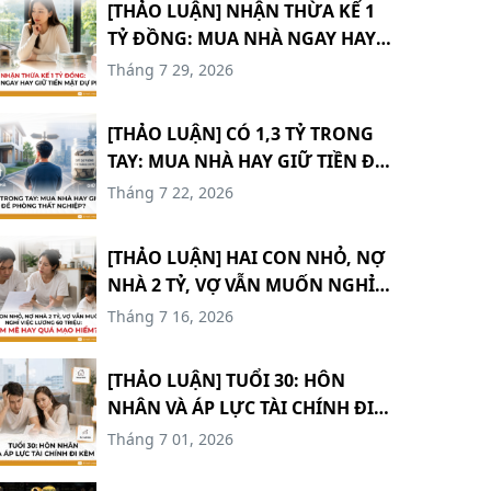
[THẢO LUẬN] NHẬN THỪA KẾ 1
TỶ ĐỒNG: MUA NHÀ NGAY HAY
GIỮ TIỀN MẶT DỰ PHÒNG?
Tháng 7 29, 2026
#TCCN18
[THẢO LUẬN] CÓ 1,3 TỶ TRONG
TAY: MUA NHÀ HAY GIỮ TIỀN ĐỂ
PHÒNG THẤT NGHIỆP? #TCCN17
Tháng 7 22, 2026
[THẢO LUẬN] HAI CON NHỎ, NỢ
NHÀ 2 TỶ, VỢ VẪN MUỐN NGHỈ
VIỆC LƯƠNG 60 TRIỆU: ĐAM MÊ
Tháng 7 16, 2026
HAY QUÁ MẠO HIỂM? #TCCN16
[THẢO LUẬN] TUỔI 30: HÔN
NHÂN VÀ ÁP LỰC TÀI CHÍNH ĐI
KÈM #TCCN15
Tháng 7 01, 2026