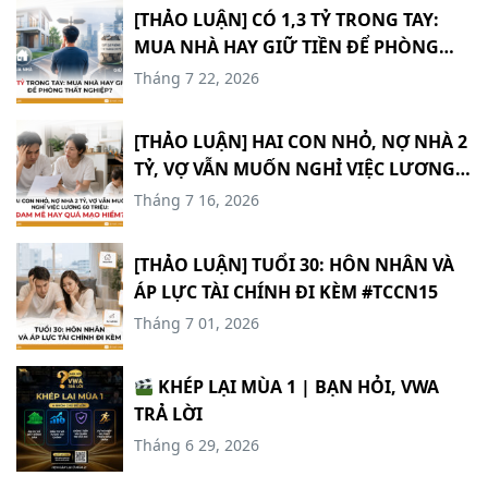
[THẢO LUẬN] CÓ 1,3 TỶ TRONG TAY:
MUA NHÀ HAY GIỮ TIỀN ĐỂ PHÒNG
THẤT NGHIỆP? #TCCN17
Tháng 7 22, 2026
[THẢO LUẬN] HAI CON NHỎ, NỢ NHÀ 2
TỶ, VỢ VẪN MUỐN NGHỈ VIỆC LƯƠNG
60 TRIỆU: ĐAM MÊ HAY QUÁ MẠO
Tháng 7 16, 2026
HIỂM? #TCCN16
[THẢO LUẬN] TUỔI 30: HÔN NHÂN VÀ
ÁP LỰC TÀI CHÍNH ĐI KÈM #TCCN15
Tháng 7 01, 2026
KHÉP LẠI MÙA 1 | BẠN HỎI, VWA
TRẢ LỜI
Tháng 6 29, 2026