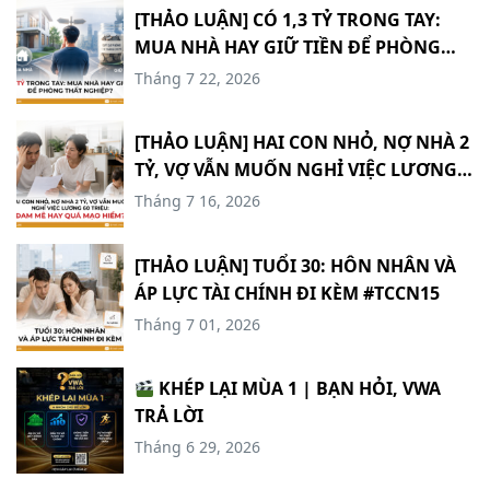
[THẢO LUẬN] CÓ 1,3 TỶ TRONG TAY:
MUA NHÀ HAY GIỮ TIỀN ĐỂ PHÒNG
THẤT NGHIỆP? #TCCN17
Tháng 7 22, 2026
[THẢO LUẬN] HAI CON NHỎ, NỢ NHÀ 2
TỶ, VỢ VẪN MUỐN NGHỈ VIỆC LƯƠNG
60 TRIỆU: ĐAM MÊ HAY QUÁ MẠO
Tháng 7 16, 2026
HIỂM? #TCCN16
[THẢO LUẬN] TUỔI 30: HÔN NHÂN VÀ
ÁP LỰC TÀI CHÍNH ĐI KÈM #TCCN15
Tháng 7 01, 2026
KHÉP LẠI MÙA 1 | BẠN HỎI, VWA
TRẢ LỜI
Tháng 6 29, 2026