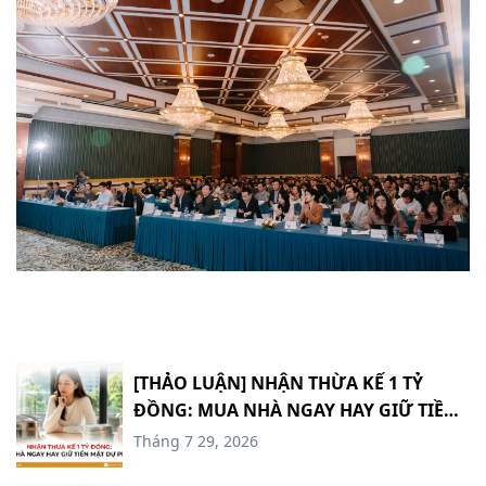
[THẢO LUẬN] NHẬN THỪA KẾ 1 TỶ
ĐỒNG: MUA NHÀ NGAY HAY GIỮ TIỀN
MẶT DỰ PHÒNG? #TCCN18
Tháng 7 29, 2026