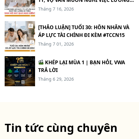
TỶ, VỢ VẪN MUỐN NGHỈ VIỆC LƯƠNG
60 TRIỆU: ĐAM MÊ HAY QUÁ MẠO
Tháng 7 16, 2026
HIỂM? #TCCN16
[THẢO LUẬN] TUỔI 30: HÔN NHÂN VÀ
ÁP LỰC TÀI CHÍNH ĐI KÈM #TCCN15
Tháng 7 01, 2026
KHÉP LẠI MÙA 1 | BẠN HỎI, VWA
TRẢ LỜI
Tháng 6 29, 2026
Tin tức cùng chuyên