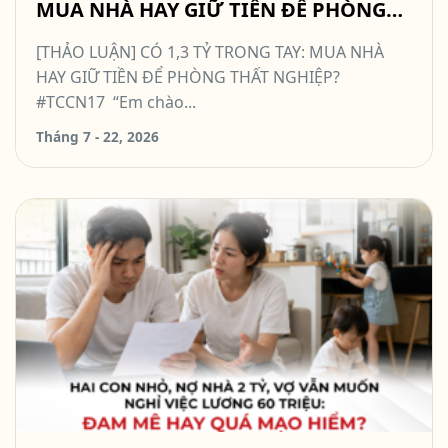
MUA NHÀ HAY GIỮ TIỀN ĐỂ PHÒNG
THẤT NGHIỆP? #TCCN17
[THẢO LUẬN] CÓ 1,3 TỶ TRONG TAY: MUA NHÀ
HAY GIỮ TIỀN ĐỂ PHÒNG THẤT NGHIỆP?
#TCCN17 “Em chào...
Tháng 7 - 22, 2026