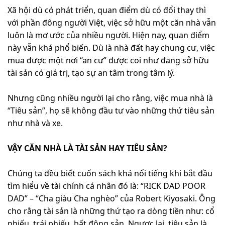
Xã hội dù có phát triển, quan điểm dù có đổi thay thì
với phần đông người Việt, việc sở hữu một căn nhà vẫn
luôn là mơ ước của nhiều người. Hiện nay, quan điểm
này vẫn khá phổ biến. Dù là nhà đất hay chung cư, việc
mua được một nơi “an cư” được coi như đang sở hữu
tài sản có giá trị, tạo sự an tâm trong tâm lý.
Nhưng cũng nhiều người lại cho rằng, việc mua nhà là
“Tiêu sản”, họ sẽ không đầu tư vào những thứ tiêu sản
như nhà và xe.
VẬY CĂN NHÀ LÀ TÀI SẢN HAY TIÊU SẢN?
Chúng ta đều biết cuốn sách khá nổi tiếng khi bắt đầu
tìm hiểu về tài chính cá nhân đó là: “RICK DAD POOR
DAD” – “Cha giàu Cha nghèo” của Robert Kiyosaki. Ông
cho rằng tài sản là những thứ tạo ra dòng tiền như: cổ
phiếu, trái phiếu, bất động sản. Ngược lại, tiêu sản là