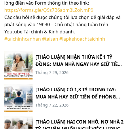
lòng điền vào Form thông tin theo link:
https://forms.gle/Q9s7B6abm3LZoNmP9
Các câu hỏi sẽ được chúng tôi lựa chọn để giải đáp và
phát sóng vào 19h30 – Chủ nhật hàng tuần trên
Youtube Tài chính & Kinh doanh.
#taichinhcanhan
#taisan
#lapkehoachtaichinh
[THẢO LUẬN] NHẬN THỪA KẾ 1 TỶ
ĐỒNG: MUA NHÀ NGAY HAY GIỮ TIỀN
MẶT DỰ PHÒNG? #TCCN18
Tháng 7 29, 2026
[THẢO LUẬN] CÓ 1,3 TỶ TRONG TAY:
MUA NHÀ HAY GIỮ TIỀN ĐỂ PHÒNG
THẤT NGHIỆP? #TCCN17
Tháng 7 22, 2026
[THẢO LUẬN] HAI CON NHỎ, NỢ NHÀ 2