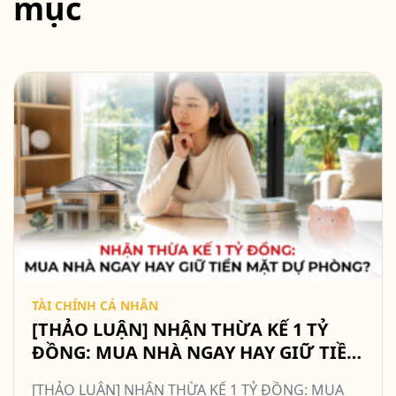
mục
TÀI CHÍNH CÁ NHÂN
[THẢO LUẬN] NHẬN THỪA KẾ 1 TỶ
ĐỒNG: MUA NHÀ NGAY HAY GIỮ TIỀN
MẶT DỰ PHÒNG? #TCCN18
[THẢO LUẬN] NHẬN THỪA KẾ 1 TỶ ĐỒNG: MUA