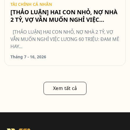
TÀI CHÍNH CÁ NHÂN
[THẢO LUẬN] HAI CON NHỎ, NỢ NHÀ
2 TỶ, VỢ VẪN MUỐN NGHỈ VIỆC
LƯƠNG 60 TRIỆU: ĐAM MÊ HAY QUÁ
[THẢO LUẬN] HAI CON NHỎ, NỢ NHÀ 2 TỶ, VỢ
MẠO HIỂM? #TCCN16
VẪN MUỐN NGHỈ VIỆC LƯƠNG 60 TRIỆU: ĐAM MÊ
HAY...
Tháng 7 - 16, 2026
Xem tất cả