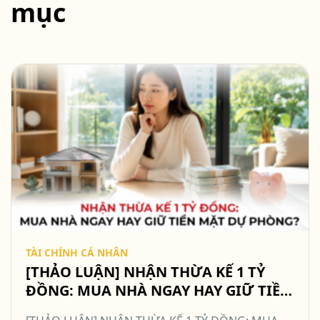
mục
TÀI CHÍNH CÁ NHÂN
[THẢO LUẬN] NHẬN THỪA KẾ 1 TỶ
ĐỒNG: MUA NHÀ NGAY HAY GIỮ TIỀN
MẶT DỰ PHÒNG? #TCCN18