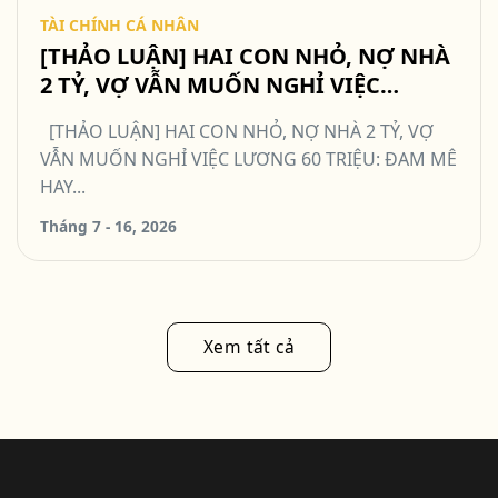
TÀI CHÍNH CÁ NHÂN
[THẢO LUẬN] HAI CON NHỎ, NỢ NHÀ
2 TỶ, VỢ VẪN MUỐN NGHỈ VIỆC
LƯƠNG 60 TRIỆU: ĐAM MÊ HAY QUÁ
[THẢO LUẬN] HAI CON NHỎ, NỢ NHÀ 2 TỶ, VỢ
MẠO HIỂM? #TCCN16
VẪN MUỐN NGHỈ VIỆC LƯƠNG 60 TRIỆU: ĐAM MÊ
HAY...
Tháng 7 - 16, 2026
Xem tất cả