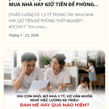
MUA NHÀ HAY GIỮ TIỀN ĐỂ PHÒNG
THẤT NGHIỆP? #TCCN17
[THẢO LUẬN] CÓ 1,3 TỶ TRONG TAY: MUA NHÀ
HAY GIỮ TIỀN ĐỂ PHÒNG THẤT NGHIỆP?
#TCCN17 “Em chào...
Tháng 7 - 22, 2026