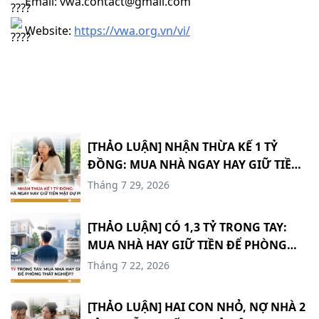
Email: vwa.contact@gmail.com
Website:
https://vwa.org.vn/vi/
[THẢO LUẬN] NHẬN THỪA KẾ 1 TỶ
ĐỒNG: MUA NHÀ NGAY HAY GIỮ TIỀN
MẶT DỰ PHÒNG? #TCCN18
Tháng 7 29, 2026
[THẢO LUẬN] CÓ 1,3 TỶ TRONG TAY:
MUA NHÀ HAY GIỮ TIỀN ĐỂ PHÒNG
THẤT NGHIỆP? #TCCN17
Tháng 7 22, 2026
[THẢO LUẬN] HAI CON NHỎ, NỢ NHÀ 2