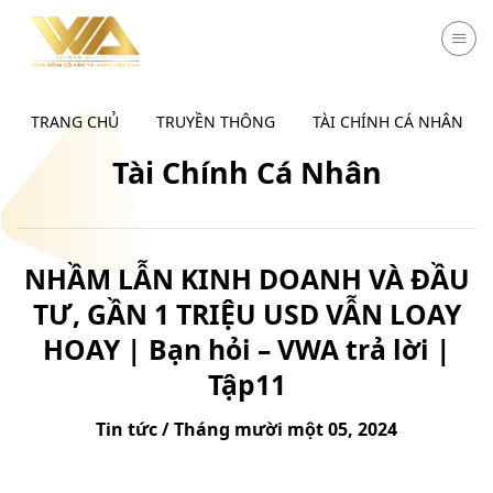
Chuyển
đến
nội
dung
TRANG CHỦ
TRUYỀN THÔNG
TÀI CHÍNH CÁ NHÂN
Tài Chính Cá Nhân
NHẦM LẪN KINH DOANH VÀ ĐẦU
TƯ, GẦN 1 TRIỆU USD VẪN LOAY
HOAY | Bạn hỏi – VWA trả lời |
Tập11
Tin tức / Tháng mười một 05, 2024