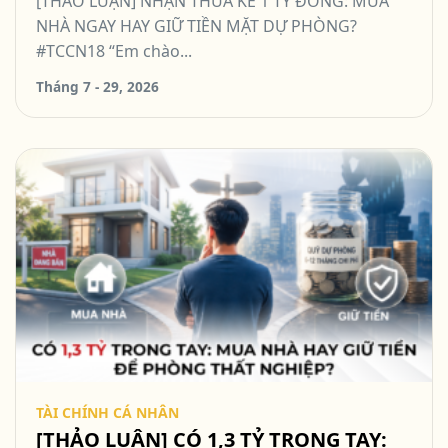
[THẢO LUẬN] NHẬN THỪA KẾ 1 TỶ ĐỒNG: MUA
NHÀ NGAY HAY GIỮ TIỀN MẶT DỰ PHÒNG?
#TCCN18 “Em chào...
Tháng 7 - 29, 2026
TÀI CHÍNH CÁ NHÂN
[THẢO LUẬN] CÓ 1,3 TỶ TRONG TAY: