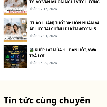
TỶ, VỢ VẪN MUỐN NGHỈ VIỆC LƯƠNG
60 TRIỆU: ĐAM MÊ HAY QUÁ MẠO
Tháng 7 16, 2026
HIỂM? #TCCN16
[THẢO LUẬN] TUỔI 30: HÔN NHÂN VÀ
ÁP LỰC TÀI CHÍNH ĐI KÈM #TCCN15
Tháng 7 01, 2026
KHÉP LẠI MÙA 1 | BẠN HỎI, VWA
TRẢ LỜI
Tháng 6 29, 2026
Tin tức cùng chuyên