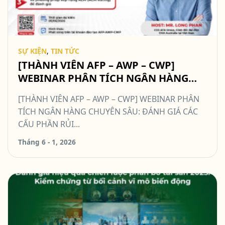
SỰ KIỆN
,
TIN TỨC
[THÀNH VIÊN AFP – AWP – CWP]
WEBINAR PHÂN TÍCH NGÂN HÀNG
CHUYÊN SÂU: ĐÁNH GIÁ CÁC CẤU
[THÀNH VIÊN AFP – AWP – CWP] WEBINAR PHÂN
PHẦN RỦI RO TRONG QUẢN TRỊ TÀI
TÍCH NGÂN HÀNG CHUYÊN SÂU: ĐÁNH GIÁ CÁC
SẢN NỢ-TÀI SẢN CÓ
CẤU PHẦN RỦI...
Tháng 6 - 1, 2026