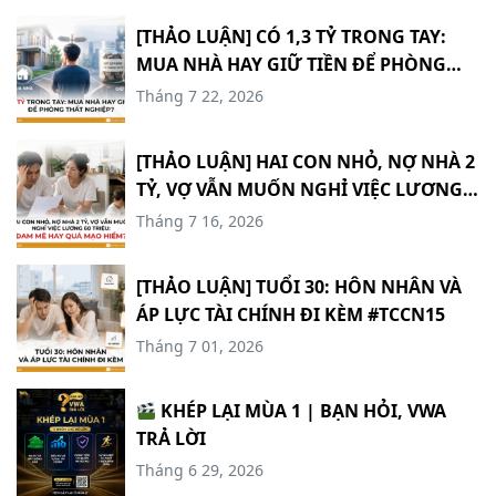
[THẢO LUẬN] CÓ 1,3 TỶ TRONG TAY:
MUA NHÀ HAY GIỮ TIỀN ĐỂ PHÒNG
THẤT NGHIỆP? #TCCN17
Tháng 7 22, 2026
[THẢO LUẬN] HAI CON NHỎ, NỢ NHÀ 2
TỶ, VỢ VẪN MUỐN NGHỈ VIỆC LƯƠNG
60 TRIỆU: ĐAM MÊ HAY QUÁ MẠO
Tháng 7 16, 2026
HIỂM? #TCCN16
[THẢO LUẬN] TUỔI 30: HÔN NHÂN VÀ
ÁP LỰC TÀI CHÍNH ĐI KÈM #TCCN15
Tháng 7 01, 2026
KHÉP LẠI MÙA 1 | BẠN HỎI, VWA
TRẢ LỜI
Tháng 6 29, 2026