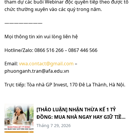
tham dự các buổi Webinar độc quyền tiếp theo được tổ
chức thường xuyên vào các quý trong năm.
————————
Mọi thông tin xin vui lòng liên hệ
Hotline/Zalo: 0866 516 266 – 0867 446 566
Email:
vwa.contact@gmail.com
–
phuonganh.tran@afa.edu.vn
Trực tiếp: Tòa nhà GP Invest, 170 Đê La Thành, Hà Nội.
[THẢO LUẬN] NHẬN THỪA KẾ 1 TỶ
ĐỒNG: MUA NHÀ NGAY HAY GIỮ TIỀN
MẶT DỰ PHÒNG? #TCCN18
Tháng 7 29, 2026