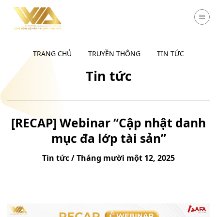
Chuyển
đến
nội
dung
TRANG CHỦ
TRUYỀN THÔNG
TIN TỨC
Tin tức
[RECAP] Webinar “Cập nhật danh
mục đa lớp tài sản”
Tin tức / Tháng mười một 12, 2025