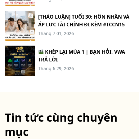
HIỂM? #TCCN16
[THẢO LUẬN] TUỔI 30: HÔN NHÂN VÀ
ÁP LỰC TÀI CHÍNH ĐI KÈM #TCCN15
Tháng 7 01, 2026
KHÉP LẠI MÙA 1 | BẠN HỎI, VWA
TRẢ LỜI
Tháng 6 29, 2026
Tin tức cùng chuyên
mục