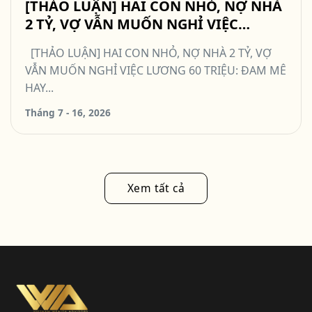
[THẢO LUẬN] HAI CON NHỎ, NỢ NHÀ
2 TỶ, VỢ VẪN MUỐN NGHỈ VIỆC
LƯƠNG 60 TRIỆU: ĐAM MÊ HAY QUÁ
[THẢO LUẬN] HAI CON NHỎ, NỢ NHÀ 2 TỶ, VỢ
MẠO HIỂM? #TCCN16
VẪN MUỐN NGHỈ VIỆC LƯƠNG 60 TRIỆU: ĐAM MÊ
HAY...
Tháng 7 - 16, 2026
Xem tất cả