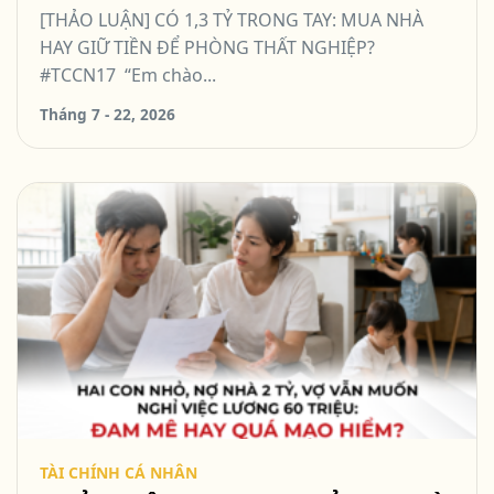
THẤT NGHIỆP? #TCCN17
[THẢO LUẬN] CÓ 1,3 TỶ TRONG TAY: MUA NHÀ
HAY GIỮ TIỀN ĐỂ PHÒNG THẤT NGHIỆP?
#TCCN17 “Em chào...
Tháng 7 - 22, 2026
TÀI CHÍNH CÁ NHÂN