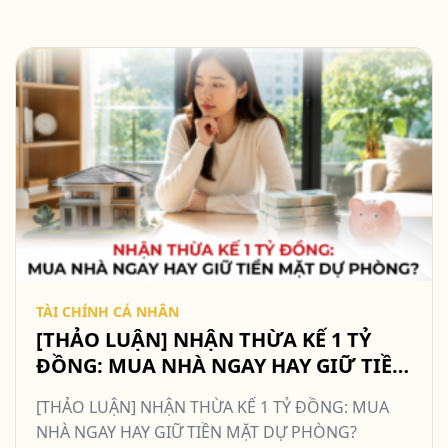
TÀI CHÍNH CÁ NHÂN
[THẢO LUẬN] NHẬN THỪA KẾ 1 TỶ
ĐỒNG: MUA NHÀ NGAY HAY GIỮ TIỀN
MẶT DỰ PHÒNG? #TCCN18
[THẢO LUẬN] NHẬN THỪA KẾ 1 TỶ ĐỒNG: MUA
NHÀ NGAY HAY GIỮ TIỀN MẶT DỰ PHÒNG?