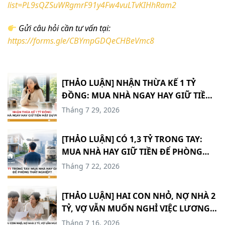
list=PL9sQZSuWRgmrF91y4Fw4vuLTvKIHhRam2
Gửi câu hỏi cần tư vấn tại:
https://forms.gle/CBYmpGDQeCHBeVmc8
[THẢO LUẬN] NHẬN THỪA KẾ 1 TỶ
ĐỒNG: MUA NHÀ NGAY HAY GIỮ TIỀN
MẶT DỰ PHÒNG? #TCCN18
Tháng 7 29, 2026
[THẢO LUẬN] CÓ 1,3 TỶ TRONG TAY:
MUA NHÀ HAY GIỮ TIỀN ĐỂ PHÒNG
THẤT NGHIỆP? #TCCN17
Tháng 7 22, 2026
[THẢO LUẬN] HAI CON NHỎ, NỢ NHÀ 2
TỶ, VỢ VẪN MUỐN NGHỈ VIỆC LƯƠNG
60 TRIỆU: ĐAM MÊ HAY QUÁ MẠO
Tháng 7 16, 2026