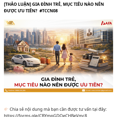
[THẢO LUẬN] GIA ĐÌNH TRẺ, MỤC TIÊU NÀO NÊN
ĐƯỢC ƯU TIÊN? #TCCN08
Chia sẻ nội dung mà bạn cần được tư vấn tại đây:
https://forms.gle/CBYmpGDQeCHBeVmc8