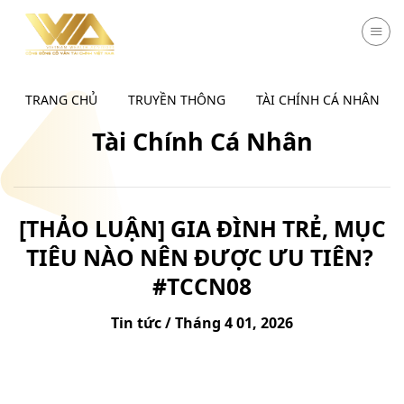
Chuyển
đến
nội
dung
TRANG CHỦ
TRUYỀN THÔNG
TÀI CHÍNH CÁ NHÂN
Tài Chính Cá Nhân
[THẢO LUẬN] GIA ĐÌNH TRẺ, MỤC
TIÊU NÀO NÊN ĐƯỢC ƯU TIÊN?
#TCCN08
Tin tức / Tháng 4 01, 2026