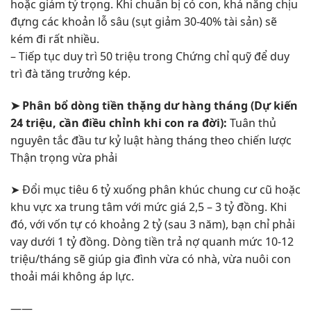
hoặc giảm tỷ trọng. Khi chuẩn bị có con, khả năng chịu
đựng các khoản lỗ sâu (sụt giảm 30-40% tài sản) sẽ
kém đi rất nhiều.
– Tiếp tục duy trì 50 triệu trong Chứng chỉ quỹ để duy
trì đà tăng trưởng kép.
➤
Phân bổ dòng tiền thặng dư hàng tháng (Dự kiến
24 triệu, cần điều chỉnh khi con ra đời):
Tuân thủ
nguyên tắc đầu tư kỷ luật hàng tháng theo chiến lược
Thận trọng vừa phải
➤
Đổi mục tiêu 6 tỷ xuống phân khúc chung cư cũ hoặc
khu vực xa trung tâm với mức giá 2,5 – 3 tỷ đồng. Khi
đó, với vốn tự có khoảng 2 tỷ (sau 3 năm), bạn chỉ phải
vay dưới 1 tỷ đồng. Dòng tiền trả nợ quanh mức 10-12
triệu/tháng sẽ giúp gia đình vừa có nhà, vừa nuôi con
thoải mái không áp lực.
——