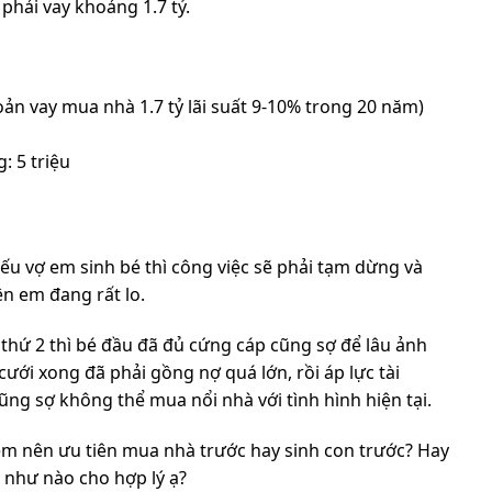
 phải vay khoảng 1.7 tỷ.
oản vay mua nhà 1.7 tỷ lãi suất 9-10% trong 20 năm)
: 5 triệu
 nếu vợ em sinh bé thì công việc sẽ phải tạm dừng và
n em đang rất lo.
 thứ 2 thì bé đầu đã đủ cứng cáp cũng sợ để lâu ảnh
ưới xong đã phải gồng nợ quá lớn, rồi áp lực tài
ũng sợ không thể mua nổi nhà với tình hình hiện tại.
i em nên ưu tiên mua nhà trước hay sinh con trước? Hay
h như nào cho hợp lý ạ?