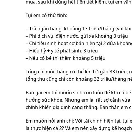
mua, sau khi dùng hết tiền tiết kiệm, tụi em vẫn
Tụi em có thử tính:
– Trả ngân hàng: khoảng 17 triệu/tháng (với kh
– Phí dịch vụ, điện nước, gửi xe khoảng 3 triệu
– Chi tiêu sinh hoạt cơ bản hiện tại 2 đứa khoảng
– Hiếu hỷ + y tế phát sinh: 3 triệu
– Nếu có bé thì thêm khoảng 5 triệu
Tổng chi mỗi tháng có thể lên tới gần 33 triệu,
tổng thu cũng chỉ còn khoảng 32 triệu/tháng nê
Bạn gái em thì muốn sinh con luôn để khi có bé
hưởng sức khỏe. Nhưng em lại rất sợ cảnh vừa c
chính khiến gia đình căng thẳng. Bản thân em c
Em muốn hỏi anh chị: Với tài chính hiện tại, tụ
là thực hiện cả 2? Và em nên xây dựng kế hoạc