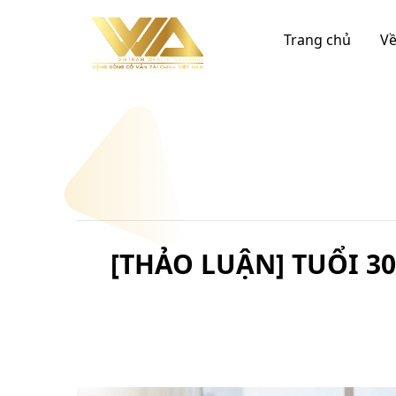
Chuyển
đến
Trang chủ
Về
nội
dung
[THẢO LUẬN] TUỔI 3