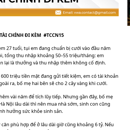
 TÀI CHÍNH ĐI KÈM #TCCN15
em 27 tuổi, tụi em đang chuẩn bị cưới vào đầu năm
Nội, tổng thu nhập khoảng 50–55 triệu/tháng: em
òn lại là thưởng và thu nhập thêm không cố định.
 600 triệu tiền mặt đang gửi tiết kiệm, em có tài khoản
goài ra, bố mẹ hai bên sẽ cho 2 cây vàng khi cưới.
thêm vài năm để tích lũy tiếp. Nhưng gần đây, bố mẹ
 Hà Nội lâu dài thì nên mua nhà sớm, sinh con cũng
nh hưởng sức khỏe sinh sản.
y căn phù hợp để ở lâu dài giờ cũng khoảng 6 tỷ. Nếu