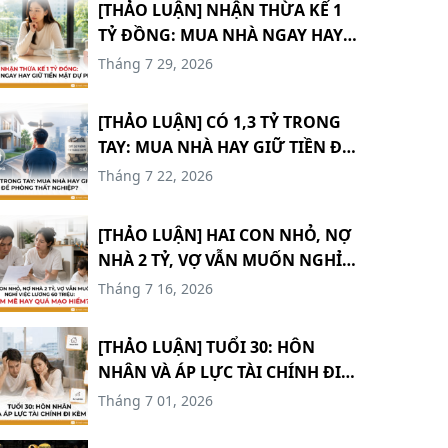
[THẢO LUẬN] NHẬN THỪA KẾ 1
TỶ ĐỒNG: MUA NHÀ NGAY HAY
GIỮ TIỀN MẶT DỰ PHÒNG?
Tháng 7 29, 2026
#TCCN18
[THẢO LUẬN] CÓ 1,3 TỶ TRONG
TAY: MUA NHÀ HAY GIỮ TIỀN ĐỂ
PHÒNG THẤT NGHIỆP? #TCCN17
Tháng 7 22, 2026
[THẢO LUẬN] HAI CON NHỎ, NỢ
NHÀ 2 TỶ, VỢ VẪN MUỐN NGHỈ
VIỆC LƯƠNG 60 TRIỆU: ĐAM MÊ
Tháng 7 16, 2026
HAY QUÁ MẠO HIỂM? #TCCN16
[THẢO LUẬN] TUỔI 30: HÔN
NHÂN VÀ ÁP LỰC TÀI CHÍNH ĐI
KÈM #TCCN15
Tháng 7 01, 2026