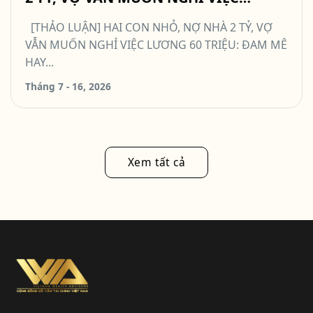
LƯƠNG 60 TRIỆU: ĐAM MÊ HAY QUÁ
[THẢO LUẬN] HAI CON NHỎ, NỢ NHÀ 2 TỶ, VỢ
MẠO HIỂM? #TCCN16
VẪN MUỐN NGHỈ VIỆC LƯƠNG 60 TRIỆU: ĐAM MÊ
HAY...
Tháng 7 - 16, 2026
Xem tất cả