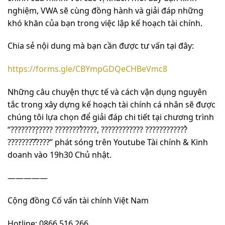
nghiệm, VWA sẽ cùng đồng hành và giải đáp những
khó khăn của bạn trong việc lập kế hoạch tài chính.
Chia sẻ nội dung mà bạn cần được tư vấn tại đây:
https://forms.gle/CBYmpGDQeCHBeVmc8
Những câu chuyện thực tế và cách vận dụng nguyên
tắc trong xây dựng kế hoạch tài chính cá nhân sẽ được
chúng tôi lựa chọn để giải đáp chi tiết tại chương trình
“????????̣???? ????????̉????, ???????????? ????????????̉
????????̛̀????” phát sóng trên Youtube Tài chính & Kinh
doanh vào 19h30 Chủ nhật.
—————
Cộng đồng Cố vấn tài chính Việt Nam
Hotline: 0866 516 266