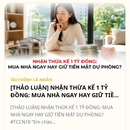
TÀI CHÍNH CÁ NHÂN
[THẢO LUẬN] NHẬN THỪA KẾ 1 TỶ
ĐỒNG: MUA NHÀ NGAY HAY GIỮ TIỀN
MẶT DỰ PHÒNG? #TCCN18
[THẢO LUẬN] NHẬN THỪA KẾ 1 TỶ ĐỒNG: MUA
NHÀ NGAY HAY GIỮ TIỀN MẶT DỰ PHÒNG?
#TCCN18 “Em chào...