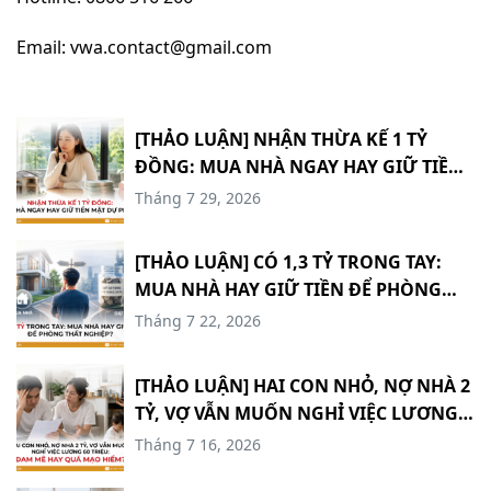
Email: vwa.contact@gmail.com
[THẢO LUẬN] NHẬN THỪA KẾ 1 TỶ
ĐỒNG: MUA NHÀ NGAY HAY GIỮ TIỀN
MẶT DỰ PHÒNG? #TCCN18
Tháng 7 29, 2026
[THẢO LUẬN] CÓ 1,3 TỶ TRONG TAY:
MUA NHÀ HAY GIỮ TIỀN ĐỂ PHÒNG
THẤT NGHIỆP? #TCCN17
Tháng 7 22, 2026
[THẢO LUẬN] HAI CON NHỎ, NỢ NHÀ 2
TỶ, VỢ VẪN MUỐN NGHỈ VIỆC LƯƠNG
60 TRIỆU: ĐAM MÊ HAY QUÁ MẠO
Tháng 7 16, 2026
HIỂM? #TCCN16