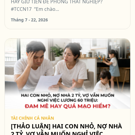
HAY GIỮ TIỀN ĐỂ PHÒNG THẤT NGHIỆP?
#TCCN17 “Em chào...
Tháng 7 - 22, 2026
TÀI CHÍNH CÁ NHÂN
[THẢO LUẬN] HAI CON NHỎ, NỢ NHÀ
2 TỶ, VỢ VẪN MUỐN NGHỈ VIỆC