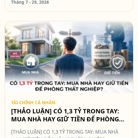
Tháng 7 - 29, 2026
TÀI CHÍNH CÁ NHÂN
[THẢO LUẬN] CÓ 1,3 TỶ TRONG TAY:
MUA NHÀ HAY GIỮ TIỀN ĐỂ PHÒNG
THẤT NGHIỆP? #TCCN17
[THẢO LUẬN] CÓ 1,3 TỶ TRONG TAY: MUA NHÀ