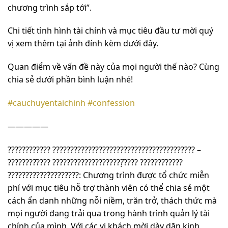
chương trình sắp tới”.
Chi tiết tình hình tài chính và mục tiêu đầu tư mời quý
vị xem thêm tại ảnh đính kèm dưới đây.
Quan điểm về vấn đề này của mọi người thế nào? Cùng
chia sẻ dưới phần bình luận nhé!
#cauchuyentaichinh
#confession
—————
???????????? ???????????????????????????????????????? –
????????̂???? ????????????????????̣̂???? ????????̀????
????????????́????????: Chương trình được tổ chức miễn
phí với mục tiêu hỗ trợ thành viên có thể chia sẻ một
cách ẩn danh những nỗi niềm, trăn trở, thách thức mà
mọi người đang trải qua trong hành trình quản lý tài
chính của mình. Với các vị khách mời dày dặn kinh