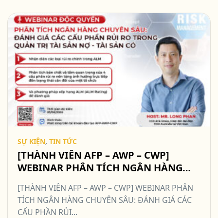
SỰ KIỆN
,
TIN TỨC
[THÀNH VIÊN AFP – AWP – CWP]
WEBINAR PHÂN TÍCH NGÂN HÀNG
CHUYÊN SÂU: ĐÁNH GIÁ CÁC CẤU
[THÀNH VIÊN AFP – AWP – CWP] WEBINAR PHÂN
PHẦN RỦI RO TRONG QUẢN TRỊ TÀI
TÍCH NGÂN HÀNG CHUYÊN SÂU: ĐÁNH GIÁ CÁC
SẢN NỢ-TÀI SẢN CÓ
CẤU PHẦN RỦI...