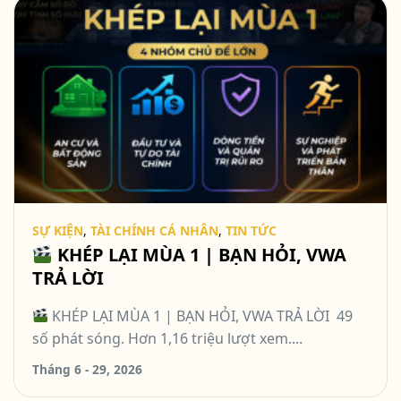
SỰ KIỆN
,
TÀI CHÍNH CÁ NHÂN
,
TIN TỨC
KHÉP LẠI MÙA 1 | BẠN HỎI, VWA
TRẢ LỜI
KHÉP LẠI MÙA 1 | BẠN HỎI, VWA TRẢ LỜI 49
số phát sóng. Hơn 1,16 triệu lượt xem....
Tháng 6 - 29, 2026