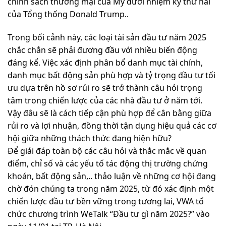
chính sách thương mại của Mỹ dưới nhiệm kỳ thứ hai
của Tổng thống Donald Trump..
Trong bối cảnh này, các loại tài sản đầu tư năm 2025
chắc chắn sẽ phải đương đầu với nhiều biến động
đáng kể. Việc xác định phân bổ danh mục tài chính,
danh mục bất động sản phù hợp và tỷ trọng đầu tư tối
ưu dựa trên hồ sơ rủi ro sẽ trở thành câu hỏi trọng
tâm trong chiến lược của các nhà đầu tư ở năm tới.
Vậy đâu sẽ là cách tiếp cận phù hợp để cân bằng giữa
rủi ro và lợi nhuận, đồng thời tận dụng hiệu quả các cơ
hội giữa những thách thức đang hiện hữu?
Để giải đáp toàn bộ các câu hỏi và thắc mắc về quan
điểm, chỉ số và các yếu tố tác động thị trường chứng
khoán, bất động sản,.. thảo luận về những cơ hội đang
chờ đón chúng ta trong năm 2025, từ đó xác định một
chiến lược đầu tư bền vững trong tương lai, VWA tổ
chức chương trình WeTalk “Đầu tư gì năm 2025?” vào