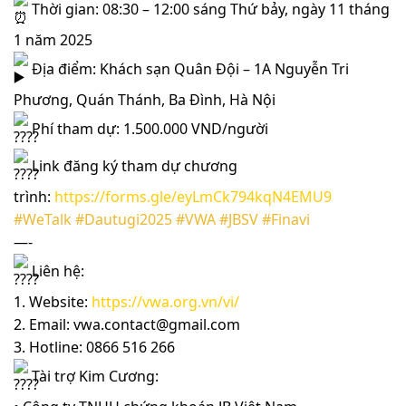
Thời gian: 08:30 – 12:00 sáng Thứ bảy, ngày 11 tháng
1 năm 2025
Địa điểm: Khách sạn Quân Đội – 1A Nguyễn Tri
Phương, Quán Thánh, Ba Đình, Hà Nội
Phí tham dự: 1.500.000 VND/người
Link đăng ký tham dự chương
trình:
https://forms.gle/eyLmCk794kqN4EMU9
#WeTalk
#Dautugi2025
#VWA
#JBSV
#Finavi
—-
Liên hệ:
1. Website:
https://vwa.org.vn/vi/
2. Email: vwa.contact@gmail.com
3. Hotline: 0866 516 266
Tài trợ Kim Cương: