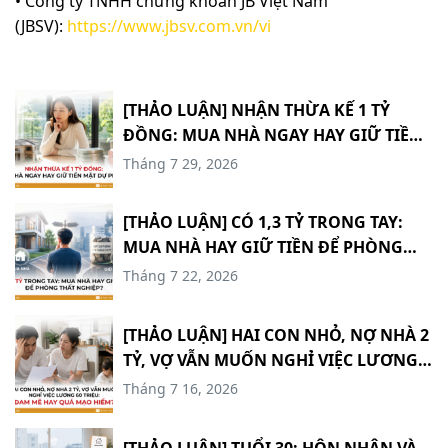
• Công ty TNHH chứng khoán JB Việt Nam
(JBSV):
https://www.jbsv.com.vn/vi
[THẢO LUẬN] NHẬN THỪA KẾ 1 TỶ
ĐỒNG: MUA NHÀ NGAY HAY GIỮ TIỀN
MẶT DỰ PHÒNG? #TCCN18
Tháng 7 29, 2026
[THẢO LUẬN] CÓ 1,3 TỶ TRONG TAY:
MUA NHÀ HAY GIỮ TIỀN ĐỂ PHÒNG
THẤT NGHIỆP? #TCCN17
Tháng 7 22, 2026
[THẢO LUẬN] HAI CON NHỎ, NỢ NHÀ 2
TỶ, VỢ VẪN MUỐN NGHỈ VIỆC LƯƠNG
60 TRIỆU: ĐAM MÊ HAY QUÁ MẠO
Tháng 7 16, 2026
HIỂM? #TCCN16
[THẢO LUẬN] TUỔI 30: HÔN NHÂN VÀ